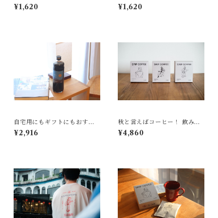
都会の昼下がり ５P ドリッ
茶屋の朝陽 5P ドリップバ
¥1,620
¥1,620
プバッグ スペシャルティコ
ッグ スペシャルティコーヒ
ーヒー
ー
自宅用にもギフトにもおすす
秋と言えばコーヒー！ 飲み比
め！リキッドコーヒー anyti
べセット
¥2,916
¥4,860
me