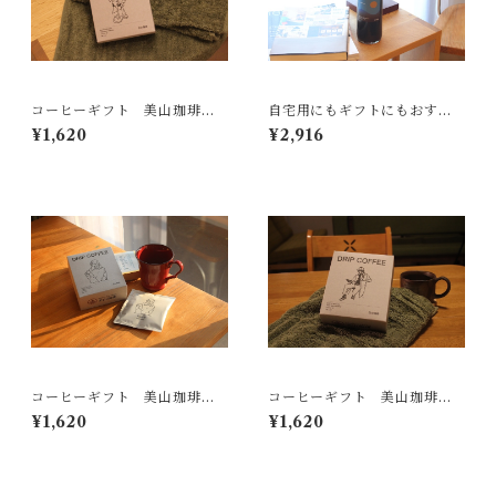
コーヒーギフト 美山珈琲
自宅用にもギフトにもおすす
茶屋の朝陽 5P ドリップバ
め！リキッドコーヒー anyti
¥1,620
¥2,916
ッグ スペシャルティコーヒ
me
ー
コーヒーギフト 美山珈琲
コーヒーギフト 美山珈琲
窓辺の朝光 ５P ドリップバ
都会の昼下がり ５P ドリッ
¥1,620
¥1,620
ッグ スペシャルティコーヒ
プバッグ スペシャルティコ
ー
ーヒー