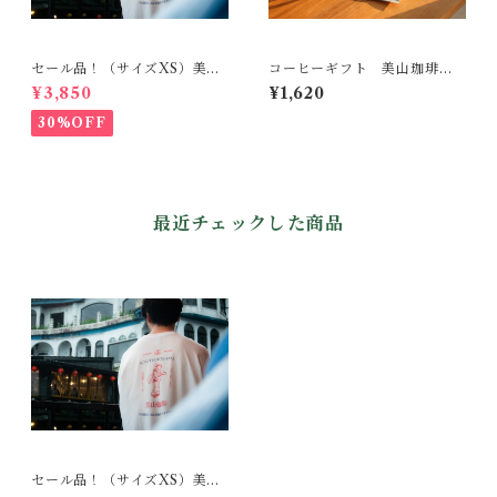
セール品！（サイズXS）美山
コーヒーギフト 美山珈琲
珈琲 アパレルシリーズ ~M
窓辺の朝光 ５P ドリップバ
¥3,850
¥1,620
aikohan~
ッグ スペシャルティコーヒ
ー
30%OFF
最近チェックした商品
セール品！（サイズXS）美山
珈琲 アパレルシリーズ ~M