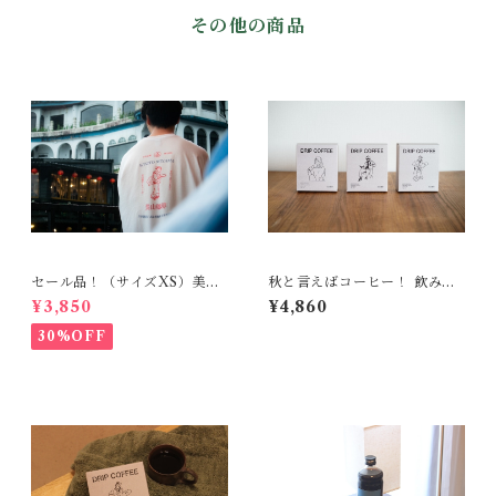
その他の商品
セール品！（サイズXS）美山
秋と言えばコーヒー！ 飲み比
珈琲 アパレルシリーズ ~M
べセット
¥3,850
¥4,860
aikohan~
30%OFF