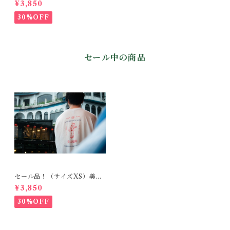
¥3,850
aikohan~
30%OFF
セール中の商品
セール品！（サイズXS）美山
珈琲 アパレルシリーズ ~M
¥3,850
aikohan~
30%OFF