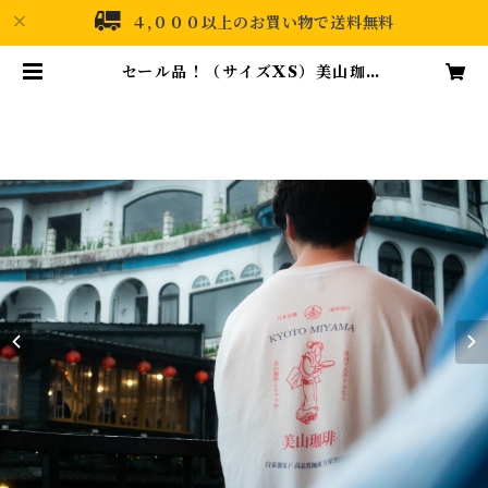
４,０００以上のお買い物で送料無料
セール品！（サイズXS）美山珈
琲 アパレルシリーズ ~Maikoh
an~ | 美山珈琲・コーヒーギフトな
ら美山珈琲